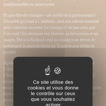
traditionnelles ou innovantes.
Et que dire du vinaigre – cet oublié de la gastronomie ?
Un oubli qui tend à s’atténuer, tant son rôle est essentiel
pour valoriser un mets. Le vinaigre n’est pas celui que
l’on croit ! En retraçant son histoire, sa fabrication et ses
usages, Patricia Rolland rend au vinaigre ses lettres de
noblesse et la place de choix qu’il mérite aux tables de
qualité.
Après un périple sur les cinq continents – et même sur
l’Antarctique ! – où vin et vinaigre sont partout à
l’honneur, dans l’assiette ou le verre, l’ouvrage relate
comment ces deux frères de la vigne, apparemment
Ce site utilise des
ennemis, sont en réalité indissociables et incontournables
cookies et vous donne
dans une gastronomie digne de ce nom, avec à l’appui
le contrôle sur ceux
que vous souhaitez
soixante-cinq recettes.
activer