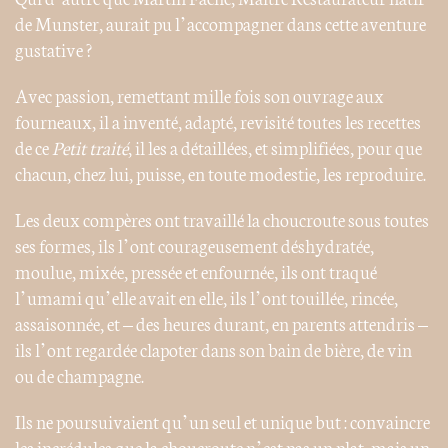
de Munster, aurait pu l’accompagner dans cette aventure
gustative ?
Avec passion, remettant mille fois son ouvrage aux
fourneaux, il a inventé, adapté, revisité toutes les recettes
de ce
Petit traité
, il les a détaillées, et simplifiées, pour que
chacun, chez lui, puisse, en toute modestie, les reproduire.
Les deux compères ont travaillé la choucroute sous toutes
ses formes, ils l’ont courageusement déshydratée,
moulue, mixée, pressée et enfournée, ils ont traqué
l’umami qu’elle avait en elle, ils l’ont touillée, rincée,
assaisonnée, et – des heures durant, en parents attendris –
ils l’ont regardée clapoter dans son bain de bière, de vin
ou de champagne.
Ils ne poursuivaient qu’un seul et unique but : convaincre
les incrédules que la choucroute n’est pas un plat, mais un