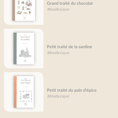
Grand traité du chocolat
Pet
Mireille Gayet
Mar
Petit traité de la sardine
Fru
Mireille Gayet
Val
Petit traité du pain d'épice
Co
Mireille Gayet
Béa