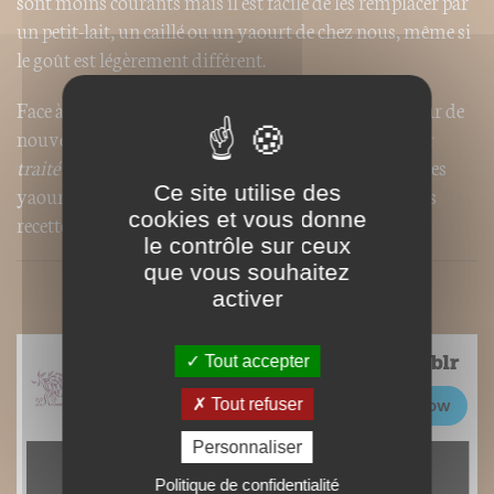
sont moins courants mais il est facile de les remplacer par
un petit-lait, un caillé ou un yaourt de chez nous, même si
le goût est légèrement différent.
Face à tant de diversité, il y a malgré tout la place pour de
nouvelles recettes : les vôtres ! Non seulement ce
Petit
traité du yaourt
vous apprendra tout sur le monde des
Ce site utilise des
yaourts mais il vous livrera l’art de créer vos propres
cookies et vous donne
recettes.
le contrôle sur ceux
que vous souhaitez
activer
Tout accepter
Tout refuser
Personnaliser
Politique de confidentialité