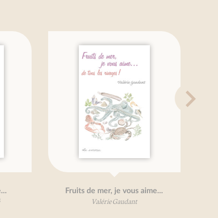
je vous aime...
Aubergines, je vous aime…
Gaudant
Béatrice Vigot-Lagandré