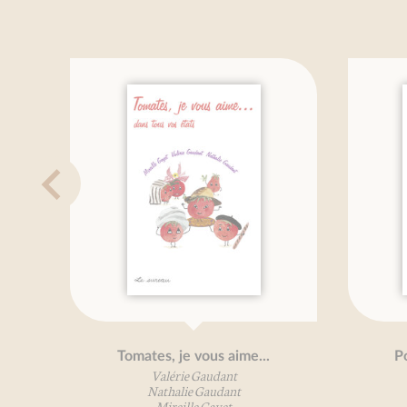
s aime...
Poissons, je vous aime...
dant
Valérie Gaudant
dant
Nathalie Gaudant
yet
Mireille Gayet