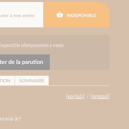
outer à mes envies
INDISPONIBLE
ponible réimpression à venir
er de la parution
TION
SOMMAIRE
[english]
[español]
i suis-je ?