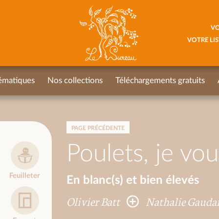
VO
VOTRE LIS
ématiques
Nos collections
Téléchargements gratuits
PAGE PRÉCÉDENTE
Poulets, je vou
Feuilleter
En blanc(s) et bien élevés
Olivier Batt
Nathalie Gauda