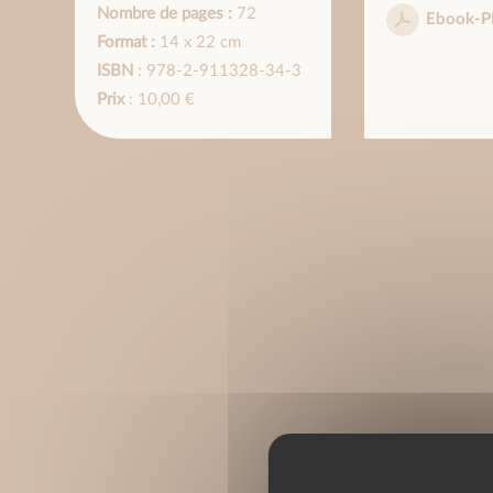
Nombre de pages :
72
Ebook-P
Format :
14 x 22 cm
ISBN
: 978-2-911328-34-3
Prix
: 10,00 €