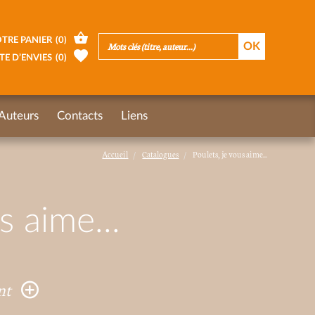
TRE PANIER
(
0
)
TE D’ENVIES
(
0
)
Auteurs
Contacts
Liens
Accueil
Catalogues
Poulets, je vous aime...
s aime...
nt