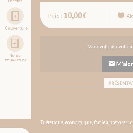
Format
10,00 €
Prix :
Aj
Couverture
Momentanément indis
4e de
couverture
M'alert
PRÉSENTA
Diététique, économique, facile à préparer : qu