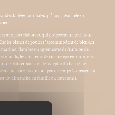
randes tablées familiales qu’au plateau télé en
tier !
ides aux plus élaborées, qui proposent un petit tour
Car les blancs de poulet s’accommodent de bien des
s, marinés, flambés ou agrémentés de fruits ou de
 les grands, les amateurs de cuisine épicée comme les
urs de plats en sauce ou les adeptes du barbecue.
pleinement à ceux qui ont peu de temps à consacrer à
ner du dimanche, en famille ou entre amis.