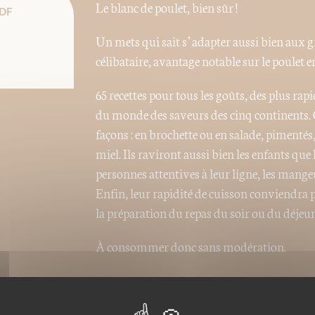
Le blanc de poulet, bien sûr !
DF
Un mets qui sait s’adapter aussi bien aux g
célibataire, avantage notable sur le poulet en
65 recettes pour tous les goûts, des plus rap
du monde des saveurs des cinq continents. 
façons : en brochette ou en salade, pimenté
miel. Ils raviront aussi bien les enfants que
personnes attentives à leur ligne, les mange
Enfin, leur rapidité de cuisson conviendra 
la préparation du repas du soir ou du déjeu
À consommer donc sans modération.