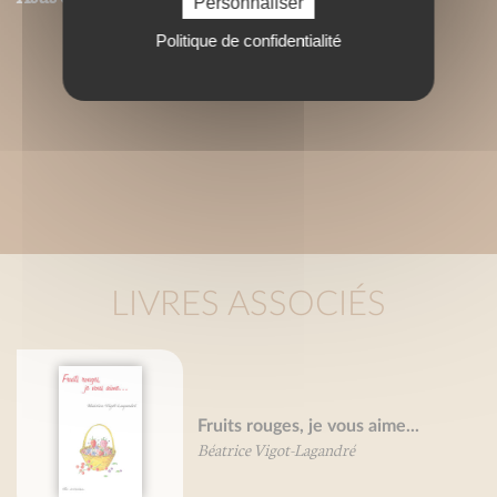
Personnaliser
Politique de confidentialité
LIVRES ASSOCIÉS
Fruits rouges, je vous aime...
Béatrice Vigot-Lagandré