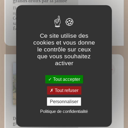
grands droits par la jambe
Положение стоя. Обратный выпад. Растяжка
прямой мышцы живота с помощью ноги
Contenu vidéo lié à l’ouvrage Abdos
sans risque, Blandine Calais-Germain,
Éditions DésIris.
Ce site utilise des
cookies et vous donne
le contrôle sur ceux
que vous souhaitez
activer
Tout accepter
Tout refuser
Personnaliser
Politique de confidentialité
Debout. Fente ramenée. Étirement
grands droits par bras et jambe