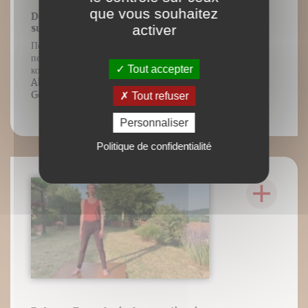
que vous souhaitez
Debout. Fente ramenée complète
activer
suivie de « main genou »
Положение стоя. Обратный выпад,
переходящий в упражнение «Рука —
Tout accepter
колено» Contenu vidéo lié à l’ouvrage
Abdos sans risque, Blandine Calais-
Germain, Éditions DésIris.
Tout refuser
Personnaliser
Politique de confidentialité