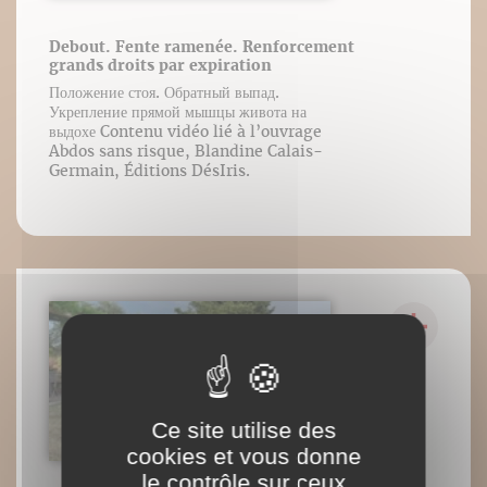
Debout. Fente ramenée. Renforcement
grands droits par expiration
Положение стоя. Обратный выпад.
Укрепление прямой мышцы живота на
выдохе Contenu vidéo lié à l’ouvrage
Abdos sans risque, Blandine Calais-
Germain, Éditions DésIris.
Ce site utilise des
cookies et vous donne
le contrôle sur ceux