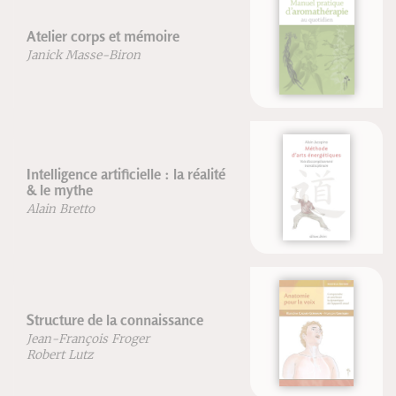
Manuel pratique d'aromathérapie
au quotidien
Patrice De Bonneval
Franck Dubus
Méthode d'arts énergétiques
Alain Jacopino
Anatomie pour la voix - Nouvelle
édition
Blandine Calais-Germain
François Germain