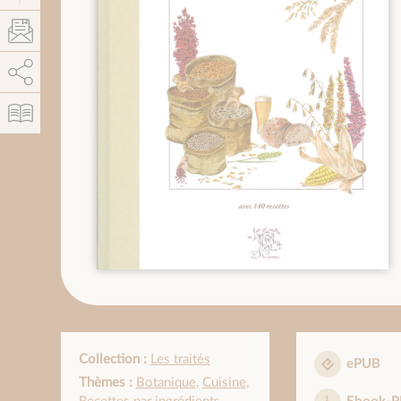
AddThis est désactivé.
Autoriser
Collection :
Les traités
ePUB
Thèmes :
Botanique
,
Cuisine
,