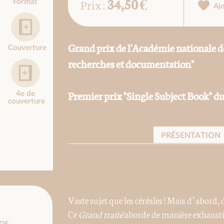
34,50 €
Prix :
Format
Aj
Grand prix de l'Académie nationale de
Couverture
recherches et documentation"
Premier prix "Single Subject Book"
4e de
couverture
PRÉSENTATION
Vaste sujet que les céréales ! Mais d’abord, di
Ce
Grand traité
aborde de manière exhaustiv