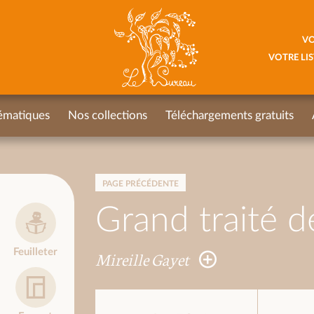
VO
VOTRE LIS
ématiques
Nos collections
Téléchargements gratuits
PAGE PRÉCÉDENTE
Grand traité d
Feuilleter
Mireille Gayet