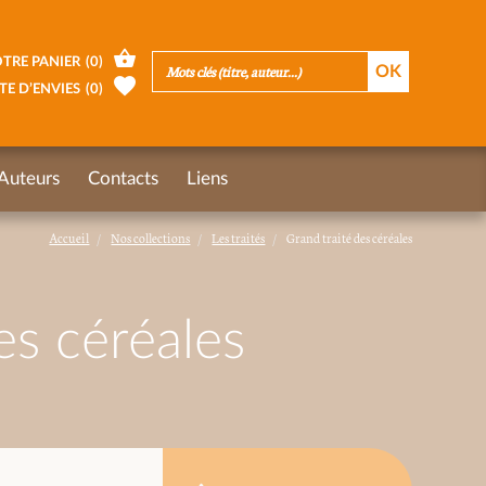
TRE PANIER
(
0
)
TE D’ENVIES
(
0
)
Auteurs
Contacts
Liens
Accueil
Nos collections
Les traités
Grand traité des céréales
es céréales