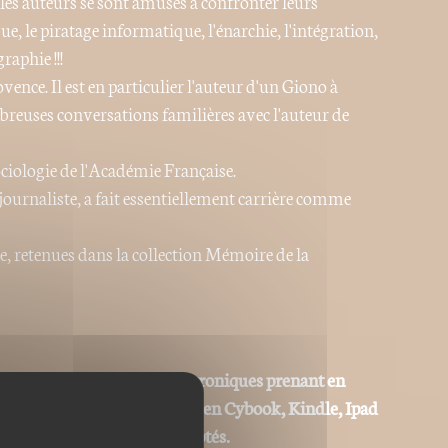
, les auteurs se sont amusés à confronter leurs
e, le piratage informatique, l'énarchie, l'intégration,
aphie !!!
ence. Il est en particulier l'auteur d'un Giono à
euses conversations familières avec l'auteur de
sociologie de l'Académie Française.
ournaliste, a fait essentiellement carrière comme
e, retenues dans la collection Mémoire de la
 adaptées aux liseuses électroniques prenant en
ype Sony Reader, Kobo, Booken Cybook, Kindle, Ipad
ks) ou autres "ereaders" adaptés.