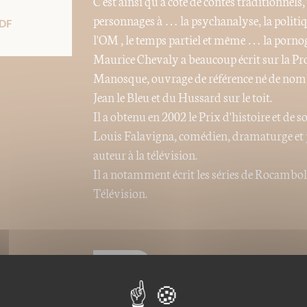
C'est ainsi qu'à côté de contes traditionnels
personnages à … la psychanalyse, la politiqu
DF
l'OM , le temps partiel et même … la pornogr
Maurice Chevaly a beaucoup écrit sur la Prov
Manosque, ouvrage de référence né de nombr
Jean le Bleu et du Hussard sur le toit.
Il a obtenu en 2002 le Prix d'histoire et de 
Louis Falavigna, comédien, dramaturge et j
auteur à la télévision.
Il a notamment écrit les séries de Rocambol
Télévision.
Nos ePubs sont des versions
charge le format ePub de t
ou Iphone (avec l'appli iBoo