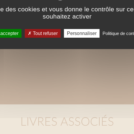
ise des cookies et vous donne le contrôle sur 
Ces ePubs sont alors revus et optimisés pou
souhaitez activer
la mise en page n'est donc pas strictement
charte graphique initiale. Les contenus tex
 accepter
Tout refuser
Personnaliser
Politique de conf
intégralement reproduits dans ce format.
LIVRES ASSOCIÉS