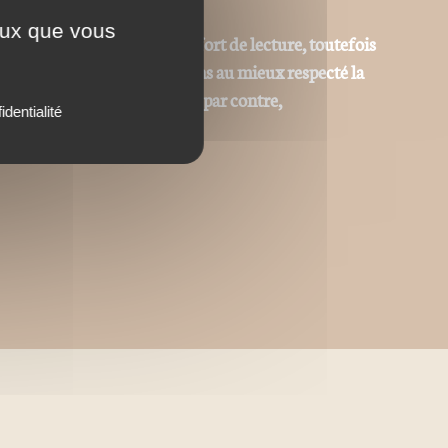
ceux que vous
r permettre le meilleur confort de lecture, toutefois
 identique même si nous avons au mieux respecté la
tes et iconographiques sont, par contre,
identialité