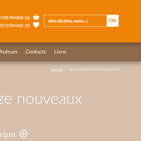
TRE PANIER
(
0
)
TE D’ENVIES
(
0
)
Auteurs
Contacts
Liens
Accueil
ePub : Quatorze nouveaux contes
ze nouveaux
avigna