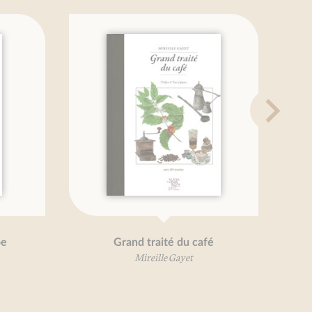
Grand traité du café
Légumes, je vous ai
Mireille Gayet
Béatrice Vigot-Lagan