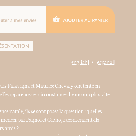
outer à mes envies
AJOUTER AU PANIER
ÉSENTATION
[english]
[español]
Louis Falavigna et Maurice Chevaly ont tenté en
lle apparences et circonstances beaucoup plus vite
e natale, ils se sont posés la question : quelles
ommencer par Pagnol et Giono, raconteraient-ils
rs amis ?