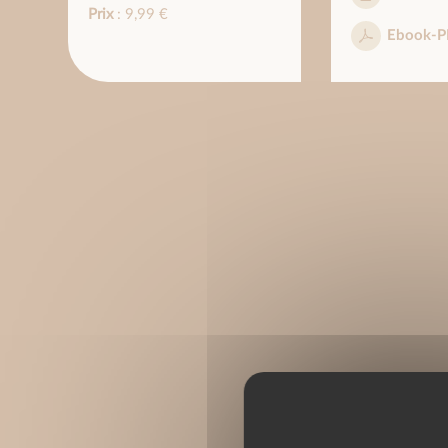
Prix
: 9,99 €
Ebook-P