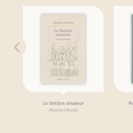
e théâtre amateur
Petit traité de la sardine
Maurice Chevaly
Mireille Gayet