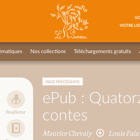
VO
VOTRE LIS
ématiques
Nos collections
Téléchargements gratuits
PAGE PRÉCÉDENTE
ePub : Quator
contes
Feuilleter
Maurice Chevaly
Louis Fal