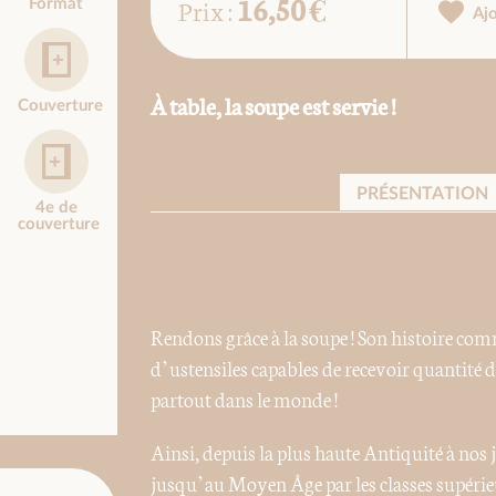
16,50 €
Prix :
Format
Aj
À table, la soupe est servie !
Couverture
PRÉSENTATION
4e de
couverture
Rendons grâce à la soupe ! Son histoire comm
d’ustensiles capables de recevoir quantité d
partout dans le monde !
Ainsi, depuis la plus haute Antiquité à nos 
jusqu’au Moyen Âge par les classes supérieur