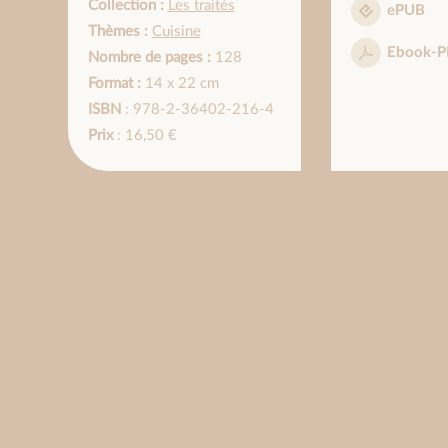
Collection :
Les traités
ePUB
Thèmes :
Cuisine
Ebook-P
Nombre de pages :
128
Format :
14 x 22 cm
ISBN
: 978-2-36402-216-4
Prix
: 16,50 €