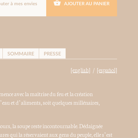
outer à mes envies
AJOUTER AU PANIER
SOMMAIRE
PRESSE
[english]
[español]
ence avec la maîtrise du feu et la création
’eau et d’aliments, soit quelques millénaires,
jours, la soupe reste incontournable. Dédaignée
es qui la réservaient aux gens du peuple, elle s’est