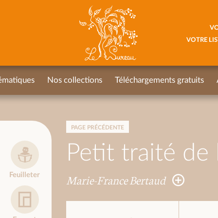
VO
VOTRE LIS
ématiques
Nos collections
Téléchargements gratuits
PAGE PRÉCÉDENTE
Petit traité de
Feuilleter
Marie-France Bertaud