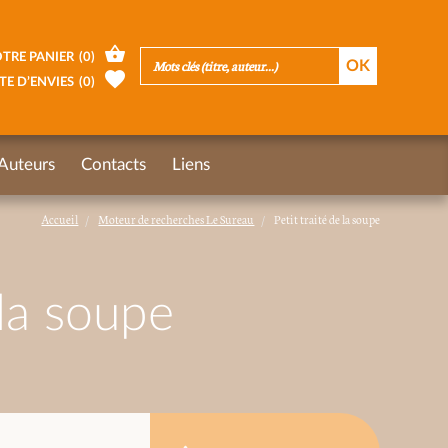
TRE PANIER
(
0
)
TE D’ENVIES
(
0
)
Auteurs
Contacts
Liens
Accueil
Moteur de recherches Le Sureau
Petit traité de la soupe
 la soupe