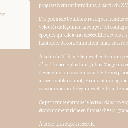
progressivement introduite, à partir du XV
DF
Des premiers bouillons rustiques, rendus c
veloutés de légumes, la soupe s’est conjug
époques qu’elle a traversées. Elle a évolué,
habitudes de consommation, mais aussi des
e
À la fin du XIX
siècle, des chercheurs expé
d’os. Un siècle plus tard, Julius Maggi inve
deviendrait un incontournable de nos placar
au sens noble du mot, et connaît un engouem
consommation de légumes et le désir de ma
Ce petit traité entraîne le lecteur dans un vo
étonnamment riche en fumets divers, grandes
À table ! La soupe est servie.