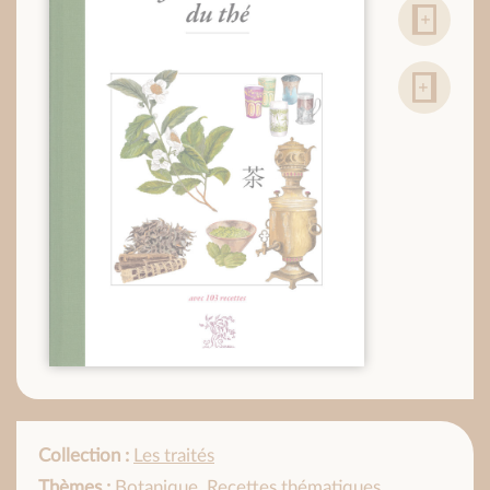
Collection :
Les traités
Thèmes :
Botanique
,
Recettes thématiques