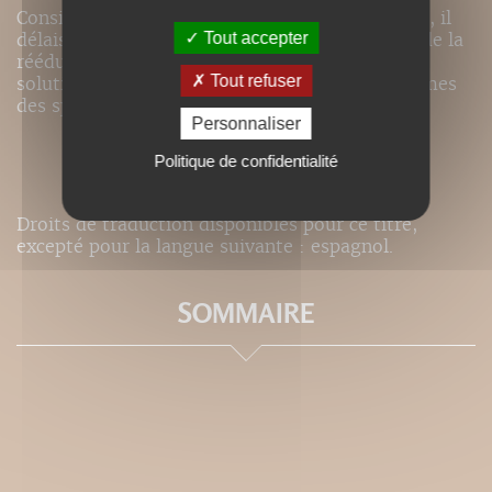
Considérant que qui peut le plus, peut le moins, il
Tout accepter
délaisse provisoirement le domaine complexe de la
rééducation fonctionnelle pour apporter des
Tout refuser
solutions originales (oh combien !) aux problèmes
des sportifs.
Personnaliser
Politique de confidentialité
Droits de traduction disponibles pour ce titre,
excepté pour la langue suivante : espagnol.
SOMMAIRE