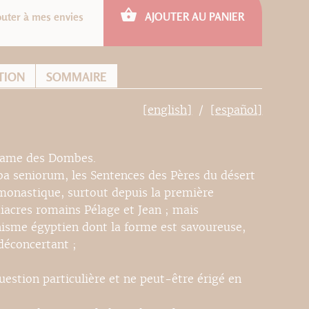
outer à mes envies
AJOUTER AU PANIER
TION
SOMMAIRE
[english]
[español]
-Dame des Dombes.
rba seniorum, les Sentences des Pères du désert
t monastique, surtout depuis la première
diacres romains Pélage et Jean ; mais
isme égyptien dont la forme est savoureuse,
déconcertant ;
estion particulière et ne peut-être érigé en