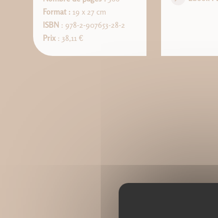
Format :
19 x 27 cm
ISBN
: 978-2-907653-28-2
Prix
: 38,11 €