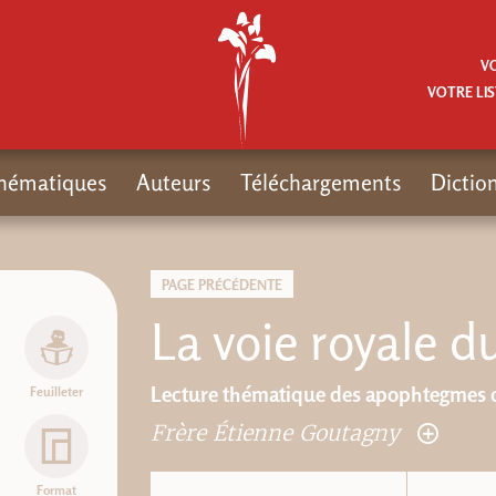
V
VOTRE LIS
hématiques
Auteurs
Téléchargements
Dictio
PAGE PRÉCÉDENTE
La voie royale d
Lecture thématique des apophtegmes d
Feuilleter
Frère Étienne Goutagny
Format