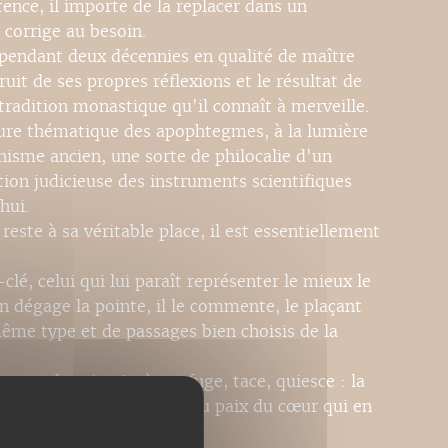
tence, il importe de la replacer dans un
a corrige au besoin.
pendant deux décennies en qualité de maître
ruit de ses propres réflexions et le résultat de
tradition monastique qu'il connaît à merveille.
ture thématique des apophtegmes, à la lumière
hisme ancien, une sorte de philocalie d'un
tion judicieuse des instruments scientifiques
hui.
reste à sa véritable place, il est essentiellement
é, celui qui lui paraît représenter le mieux le
 en dégage la pointe, il le commente, le plaçant
ême type et de passages bien choisis de la
ence de saint Arsène : fuge, tace, quiesce : la
ude effective, l'hésychia ou paix du cœur qui en