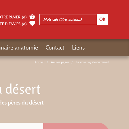
OTRE PANIER
(
0
)
TE D’ENVIES
(
0
)
nnaire anatomie
Contact
Liens
Accueil
Autres pages
La voie royale du désert
u désert
es pères du désert