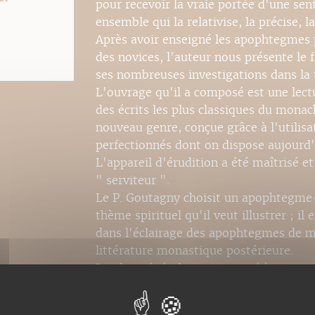
pour recevoir la vraie portée d'une sen
ensemble qui la relativise, la précise, l
Après avoir enseigné les apophtegmes 
des novices, l'auteur nous présente le f
ses nombreuses investigations dans la 
L'ouvrage qu'il a composé est une lec
des écrits les plus classiques du monac
nouveau genre, conçue grâce à l'utilisa
perfectionnés dont on dispose aujourd'
L'appareil d'érudition a été maîtrisé et 
" serviteur ".
Le P. Goutagny choisit un apophtegme-cl
thème spirituel qu'il veut illustrer ; il
dans l'éclairage des apophtegmes de m
littérature monastique postérieure.
Le plan général est emprunté à une sent
fuite du monde, le silence dans la solit
est normalement le fruit.