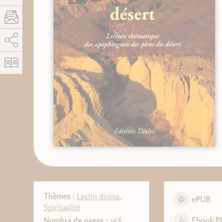
AddThis est désactivé.
Autoriser
Thèmes :
Lectio divina
,
ePUB
Spiritualité
Ebook-P
Nombre de pages :
368