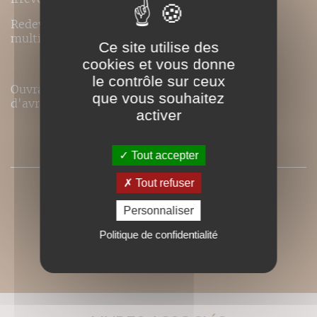
Redevenu indépendant, Jean Rey poursuit de
multiples activités dans le domaine de l’image.
Ce site utilise des
cookies et vous donne
le contrôle sur ceux
Ouvrage recommandé dans le magazine Photo
que vous souhaitez
d'avril 2011 !
activer
PRESSE
Tout accepter
Tout refuser
Personnaliser
Politique de confidentialité