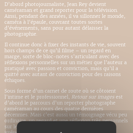
D’abord photojournaliste, Jean Rey devient
caméraman et grand reporter pour la télévision.
Ainsi, pendant des années, il va sillonner le monde,
caméra à l’épaule, couvrant toutes sortes
d’événements, sans pour autant délaisser la
photographie.
Il continue donc à fixer des instants de vie, souvent
hors champs de ce qu’il filme – un regard en
marge, sorte de bloc-notes s’articulant avec des
réflexions personnelles sur un métier que l’auteur a
pratiqué avec passion et conviction, mais qu’il a
quitté avec autant de conviction pour des raisons
éthiques.
Sous forme d’un carnet de route où se côtoient
l’intime et le professionnel,
Retour sur
images
est
d’abord le parcours d’un reporter photographe
caméraman au cours des quatre dernières
décennies. Mais c’est aussi un témoignage vécu peu
ordinaire, un regard et une réflexion très personnels
sur le métier de reporter et son évolution
irréversible.