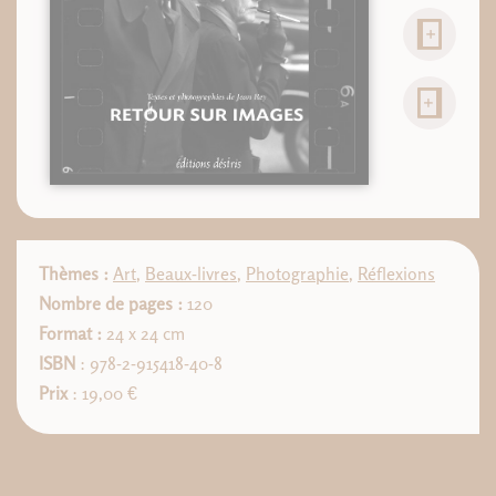
Thèmes :
Art
,
Beaux-livres
,
Photographie
,
Réflexions
Nombre de pages :
120
Format :
24 x 24 cm
ISBN
: 978-2-915418-40-8
Prix
: 19,00 €