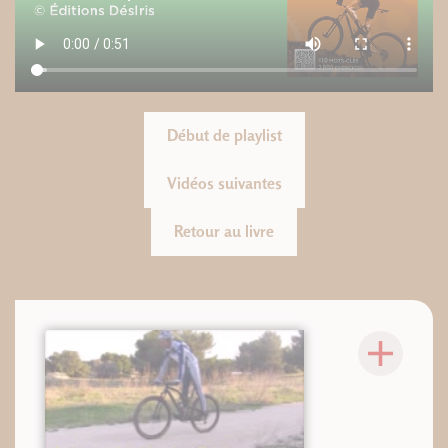
Début de playlist
Vidéos suivantes
Retour au livre