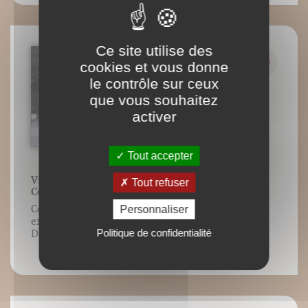
Ce site utilise des
cookies et vous donne
le contrôle sur ceux
que vous souhaitez
activer
Tout accepter
Vidéo 40 : Suspension - éducatifs -
Tout refuser
Compression - Marche
Personnaliser
Contenu vidéo lié à l’ouvrage VTT
exercices, Jean-Paul Stéphan, Éditions
Politique de confidentialité
DésIris.