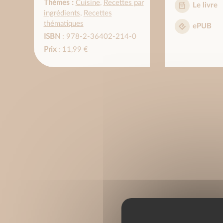
Thèmes :
Cuisine
,
Recettes par
Le livre
ingrédients
,
Recettes
thématiques
ePUB
ISBN
: 978-2-36402-214-0
Prix
: 11,99 €