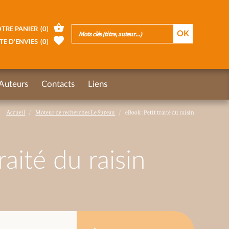
TRE PANIER
(
0
)
TE D’ENVIES
(
0
)
Auteurs
Contacts
Liens
Accueil
Moteur de recherches Le Sureau
eBook : Petit traité du raisin
raité du raisin