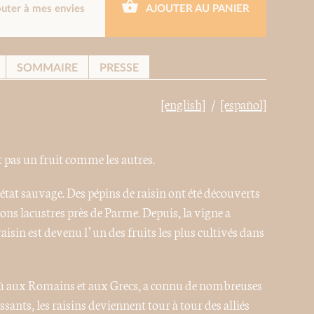
outer à mes envies
AJOUTER AU PANIER
SOMMAIRE
PRESSE
[english]
[español]
t pas un fruit comme les autres.
état sauvage. Des pépins de raisin ont été découverts
ions lacustres près de Parme. Depuis, la vigne a
e raisin est devenu l’un des fruits les plus cultivés dans
dû aux Romains et aux Grecs, a connu de nombreuses
sants, les raisins deviennent tour à tour des alliés