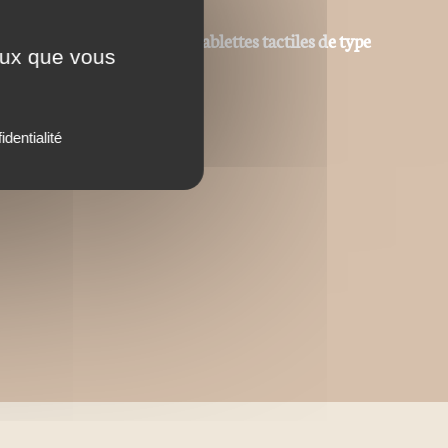
at © sur des ordinateurs ou tablettes tactiles de type
ceux que vous
identialité