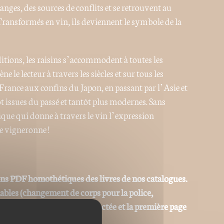
nges, des sources de conflits et se retrouvent au
ransformés en vin, ils deviennent le symbole de la
itions, les raisins s’accommodent à toutes les
 le lecteur à travers les siècles et sur tous les
e France aux confins du Japon, en passant par l’Asie et
 issues du passé et tantôt plus modernes. Sans
gique qui donne à travers le vin l’expression
e vigneronne !
ons PDF homothétiques des livres de nos catalogues.
iables (changement de corps pour la police,
La pagination est donc respectée et la première page
la couverture.