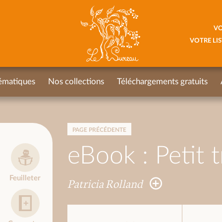
VO
VOTRE LIS
ématiques
Nos collections
Téléchargements gratuits
PAGE PRÉCÉDENTE
eBook : Petit t
Feuilleter
Patricia Rolland