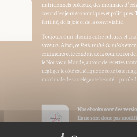
nutritionnels précieux, des monnaies d’écha
cœur d’enjeux économiques et politiques. T
fertilité, de la joie et de la convivialité.
Toujours à mi-chemin entre cultures et trad
saveurs. Ainsi, ce
Petit traité du raisin
emmène
continents et le conduit de la cour du roi d
le Nouveau Monde, autour de recettes tantôt
négliger le côté esthétique de cette baie ma
maximale de son élégante beauté – parole d
Nos ebooks sont des versi
Ils ne sont donc pas modif
modification des images). 
du livre est remplacée par 