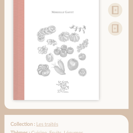
Collection :
Les traités
Thèmes :
Cuisine
,
Fruits
,
Légumes