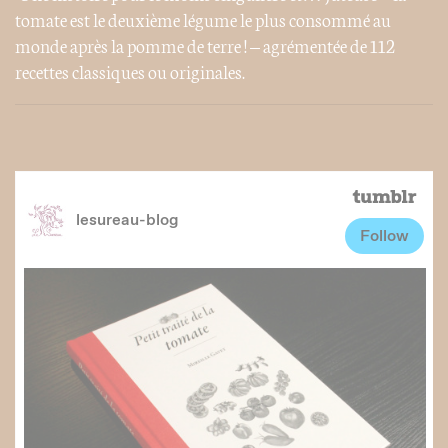
tomate est le deuxième légume le plus consommé au
monde après la pomme de terre ! – agrémentée de 112
recettes classiques ou originales.