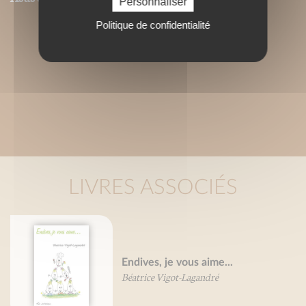
Personnaliser
Politique de confidentialité
LIVRES ASSOCIÉS
Endives, je vous aime...
Béatrice Vigot-Lagandré