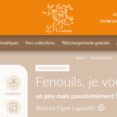
VO
VOTRE LIS
ématiques
Nos collections
Téléchargements gratuits
Accueil
Nos thématiques
PAGE PRÉCÉDENTE
Fenouils, je vo
Feuilleter
un peu mais passionnément 
Béatrice Vigot-Lagandré