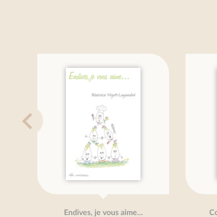
Endives, je vous aime...
Cou