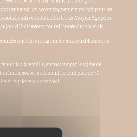
u dessert ! De façon inattendue, il s’intègre à
constitue ainsi un accompagnement parfait pour les
 fenouil, cultivé en Italie dès le bas Moyen Âge pour
 aujourd’hui présent toute l’année sur nos étals.
upçonnées que cet ouvrage met remarquablement en
 fenouils à la vanille, en passant par le tajine de
t même le sorbet au fenouil, ce sont plus de 70
e et régaler vos convives !