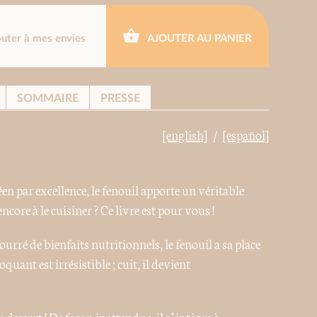
outer à mes envies
AJOUTER AU PANIER
SOMMAIRE
PRESSE
[english]
[español]
n par excellence, le fenouil apporte un véritable
ncore à le cuisiner ? Ce livre est pour vous !
urré de bienfaits nutritionnels, le fenouil a sa place
quant est irrésistible ; cuit, il devient