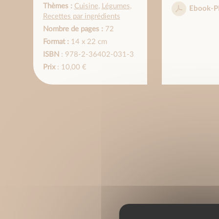
Thèmes :
Cuisine
,
Légumes
,
Ebook-P
Recettes par ingrédients
Nombre de pages :
72
Format :
14 x 22 cm
ISBN
: 978-2-36402-031-3
Prix
: 10,00 €