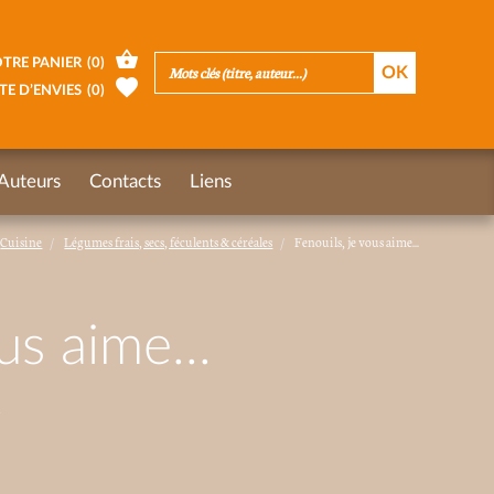
TRE PANIER
(
0
)
TE D’ENVIES
(
0
)
Auteurs
Contacts
Liens
Cuisine
Légumes frais, secs, féculents & céréales
Fenouils, je vous aime...
us aime...
!