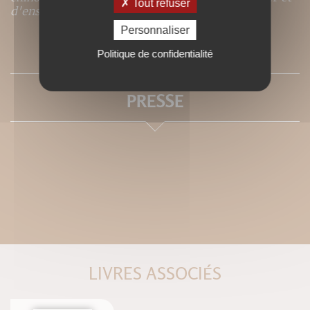
Tout refuser
d'enseigner.
Personnaliser
SOMMAIRE
Politique de confidentialité
PRESSE
LIVRES ASSOCIÉS