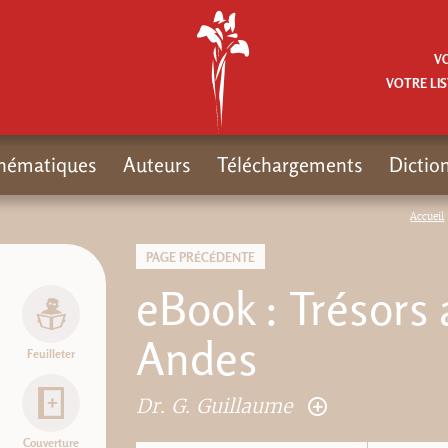
V
VOTRE LIS
hématiques
Auteurs
Téléchargements
Dictio
Accueil
PAGE PRÉCÉDENTE
eBook : Trésors 
Andes
Feuilleter
Dr. G. Guillaume
Couverture