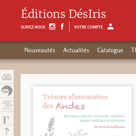
Panneau de gestion des cookies
Éditions DésIris
SUIVEZ-NOUS
VOTRE COMPTE
Nouveautés
Actualités
Catalogue
T