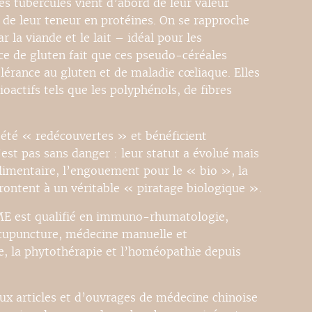
ces tubercules vient d’abord de leur valeur
t de leur teneur en protéines. On se rapproche
r la viande et le lait – idéal pour les
ce de gluten fait que ces pseudo-céréales
lérance au gluten et de maladie cœliaque. Elles
actifs tels que les polyphénols, de fibres
 été « redécouvertes » et bénéficient
’est pas sans danger : leur statut a évolué mais
alimentaire, l’engouement pour le « bio », la
rontent à un véritable « piratage biologique ».
E est qualifié en immuno-rhumatologie,
cupuncture, médecine manuelle et
re, la phytothérapie et l’homéopathie depuis
eux articles et d’ouvrages de médecine chinoise