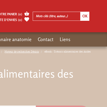
OTRE PANIER
(
0
)
TE D’ENVIES
(
0
)
nnaire anatomie
Contact
Liens
Moteur de recherches Désiris
eBook : Trésors alimentaires des Andes
alimentaires des