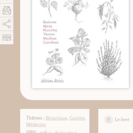
AddThis est désactivé.
Autoriser
Thèmes :
Botanique
,
Cuisine
,
Le livre
Médecine
ISBN
: 978-2- 36403-172-2