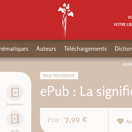
V
VOTRE LIS
hématiques
Auteurs
Téléchargements
Dictio
Accuei
PAGE PRÉCÉDENTE
ePub : La signifi
Couverture
7,99 €
Prix :
Aj
4e de