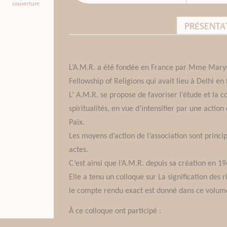
couverture
PRÉSENTA
L’A.M.R. a été fondée en France par Mme Maryse 
Fellowship of Religions qui avait lieu à Delhi en
L’ A.M.R. se propose de favoriser l’étude et la 
spiritualités, en vue d’intensifier par une acti
Paix.
Les moyens d’action de l’association sont princi
actes.
C’est ainsi que l’A.M.R. depuis sa création en 1
Elle a tenu un colloque sur La signification des r
le compte rendu exact est donné dans ce volum
À ce colloque ont participé :