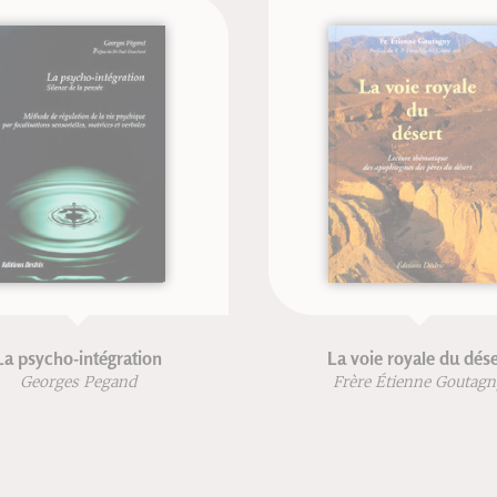
La voie royale du désert
Le livre de la
Frère Étienne Goutagny
Jean-Franç