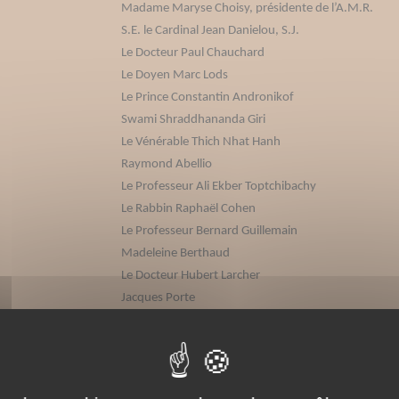
Madame Maryse Choisy, présidente de l’A.M.R.
S.E. le Cardinal Jean Danielou, S.J.
Le Docteur Paul Chauchard
Le Doyen Marc Lods
Le Prince Constantin Andronikof
Swami Shraddhananda Giri
Le Vénérable Thich Nhat Hanh
Raymond Abellio
Le Professeur Ali Ekber Toptchibachy
Le Rabbin Raphaël Cohen
Le Professeur Bernard Guillemain
Madeleine Berthaud
Le Docteur Hubert Larcher
Jacques Porte
Nos ePubs sont des versi