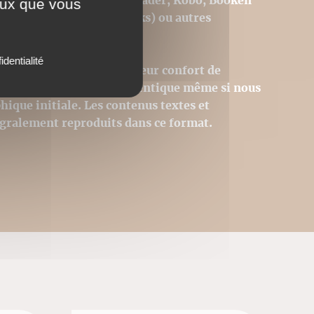
rmat ePub de type Sony Reader, Kobo, Booken
ceux que vous
Iphone (avec l'appli iBooks) ou autres
identialité
s pour permettre le meilleur confort de
st donc pas strictement identique même si nous
hique initiale. Les contenus textes et
égralement reproduits dans ce format.