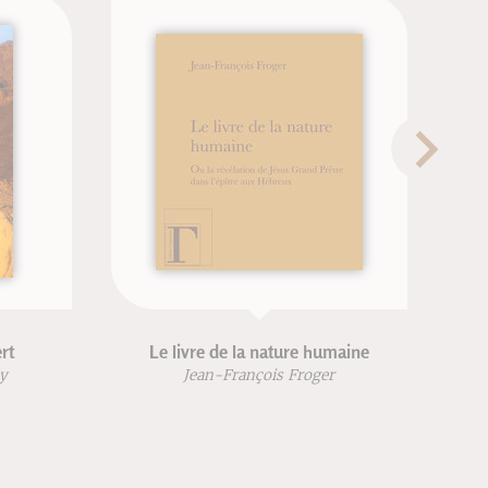
 nature humaine
Du combat spirituel à la
déification
ois Froger
Jean-François Froger