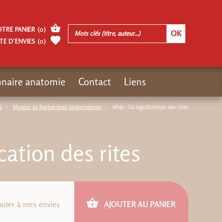
OTRE PANIER
(
0
)
TE D’ENVIES
(
0
)
nnaire anatomie
Contact
Liens
l
Moteur de Recherches Gregoriennes
ePub : La signification des rites
cation des rites
outer à mes envies
AJOUTER AU PANIER