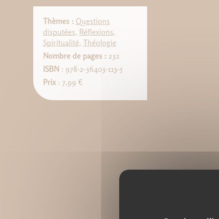
Thèmes :
Questions
disputées
,
Réflexions
,
Spiritualité
,
Théologie
Nombre de pages :
232
ISBN
: 978-2-36403-113-5
Prix
: 7,99 €