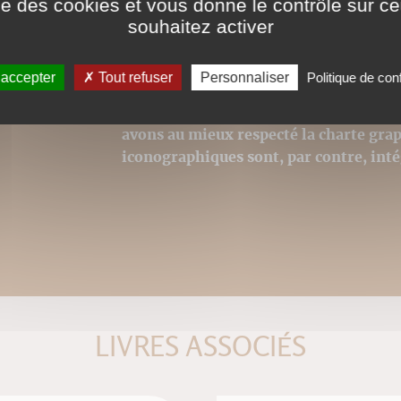
prenant en charge le fo
ise des cookies et vous donne le contrôle sur 
Cybook, Kindle, Ipad ou 
souhaitez activer
"ereaders" adaptés.
 accepter
Tout refuser
Personnaliser
Politique de conf
Ces ePubs sont alors revus et optimisé
lecture, toutefois la mise en page n'e
avons au mieux respecté la charte grap
iconographiques sont, par contre, int
LIVRES ASSOCIÉS