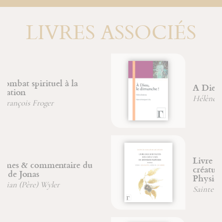
LIVRES ASSOCIÉS
A Dieu le dimanche !
Hélène Bodenez
Livre des subtilités des
créatures de diverses natures -
Physica
Sainte Hildegarde de Bingen