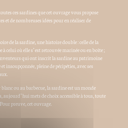
t toutes ces sardines que cet ouvrage vous propose
s et de nombreuses idées pour en réaliser de
oire de la sardine, une histoire double : celle de la
ée à celui où elle s’est retrouvée marinée ou en boîte ;
 inventeurs qui ont inscrit la sardine au patrimoine
t insoupçonnée, pleine de péripéties, avec ses
aux.
er blanc ou au barbecue, la sardine est un monde
es, aujourd’hui mets de choix accessible à tous, toute
 Pour preuve, cet ouvrage.