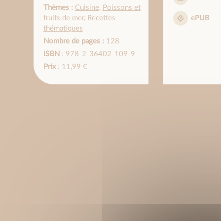
Thèmes :
Cuisine
,
Poissons et
fruits de mer
,
Recettes
ePUB
thématiques
Nombre de pages :
128
ISBN
: 978-2-36402-109-9
Prix
: 11,99 €