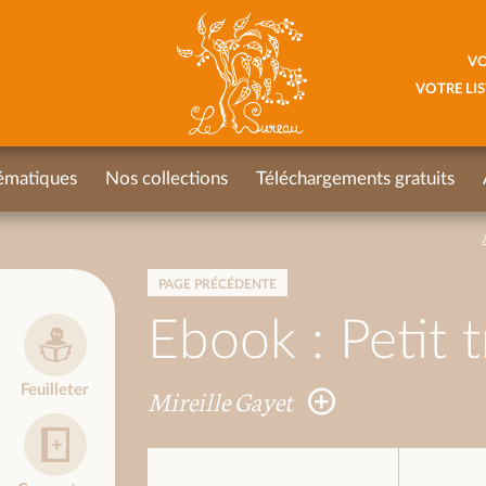
VO
VOTRE LIS
ématiques
Nos collections
Téléchargements gratuits
PAGE PRÉCÉDENTE
Ebook : Petit t
Feuilleter
Mireille Gayet