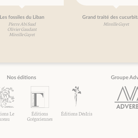
u Liban
Grand traité des cucurbitacées
Saad
Mireille Gayet
dant
yet
Nos éditions
Groupe Ad
ions Le
Éditions
Éditions DésIris
ureau
Grégoriennes