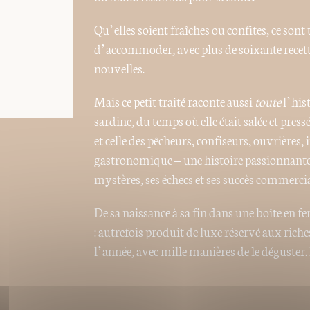
Qu’elles soient fraîches ou confites, ce son
d’accommoder, avec plus de soixante recette
nouvelles.
Mais ce petit traité raconte aussi
toute
l’hist
sardine, du temps où elle était salée et press
et celle des pêcheurs, confiseurs, ouvrières,
gastronomique – une histoire passionnante e
mystères, ses échecs et ses succès commerci
De sa naissance à sa fin dans une boîte en f
: autrefois produit de luxe réservé aux rich
l’année, avec mille manières de le déguster.