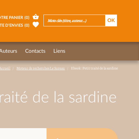
TRE PANIER
(
0
)
TE D’ENVIES
(
0
)
Auteurs
Contacts
Liens
Accueil
Moteur de recherches Le Sureau
Ebook : Petit traité de la sardine
raité de la sardine