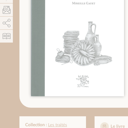
AddThis est désactivé.
Autoriser
Collection :
Les traités
Le livre