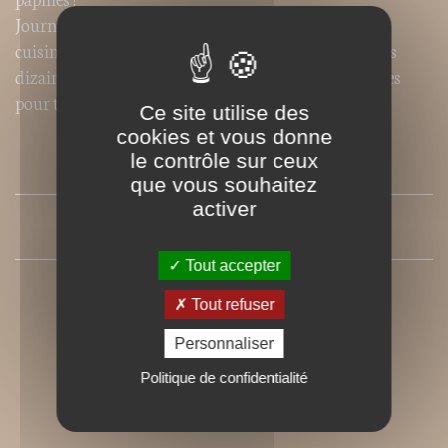
Journaliste culinaire et auteur de plusieurs livres de
cuisine, Béatrice Vigot-Lagandré vous propose ici des
dizaines d’idées simples, appétissantes et savoureuses
pour toutes les occasions.
Ce site utilise des
cookies et vous donne
le contrôle sur ceux
SOMMAIRE
que vous souhaitez
activer
PRESSE
Tout accepter
Tout refuser
Personnaliser
Politique de confidentialité