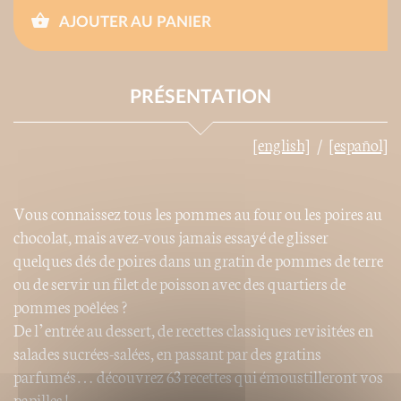
AJOUTER AU PANIER
PRÉSENTATION
[english]
[español]
Vous connaissez tous les pommes au four ou les poires au
chocolat, mais avez-vous jamais essayé de glisser
quelques dés de poires dans un gratin de pommes de terre
ou de servir un filet de poisson avec des quartiers de
pommes poêlées ?
De l’entrée au dessert, de recettes classiques revisitées en
salades sucrées-salées, en passant par des gratins
parfumés… découvrez 63 recettes qui émoustilleront vos
papilles !