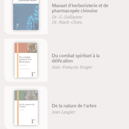
el d'herboristerie et de
L'acoust
rmacopée chinoise
l'unité 
G. Guillaume
Dr. Hube
 Mach-Chieu
Anatomie
ombat spirituel à la
édition
ication
Blandine
-François Froger
François
a nature de l'arbre
Le tatou
 Laugier
Marteen 