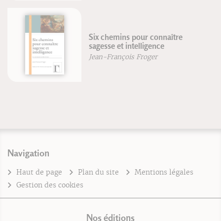
 chemins pour connaître
Traité d
sse et intelligence
chinois
-François Froger
Michel D
Navigation
Haut de page
Plan du site
Mentions légales
Gestion des cookies
Nos éditions