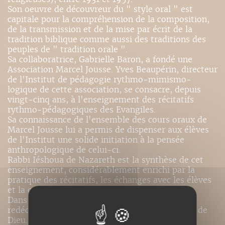
Son oeuvre de découvreur du " style oral " est
capitale pour la compréhension de la composition,
de la transmission et de la mise par écrit de la
tradition biblique comme aussi des traditions des
peuples de " tradition orale ".
Sa collaboratrice, Gabrielle Baron, a fondé une
Association Marcel Jousse. Yves Beaupérin, directeur
de l'Institut de pédagogie rythmo-mimismo-
logique de cette association, se consacre, depuis
vingt-cinq ans, à l'enseignement des récitatifs
rythmo-pédagogiques des Evangiles.
Sa connaissance de l'ensemble des cours oraux de
Marcel Jousse lui a permis de dispenser aux élèves
de l'Institut une solide initiation à la pensée
anthropologique de celui-ci.
Rabbi Iéshoua de Nazareth est la synthèse de cet
enseignement, considérablement enrichi par la
pratique des récitatifs, les échanges avec les élèves
et la confrontation avec d'autres auteurs.
Dans cet ouvrage, Yves Beaupérin invite à une
redécouverte de l'oralité-globalité de la Parole de
Dieu.