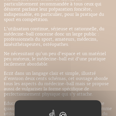
particulièrement recommandée à tous ceux qui
désirent parfaire leur préparation foncière,
indispensable, en particulier, pour la pratique du
sport en compétition.
L'utilisation continue, sérieuse et rationnelle, du
médecine-ball concerne donc un large public :
professionnels du sport, amateurs, médecins,
kinésithérapeutes, ostéopathes.
Ne nécessitant qu'un peu d'espace et un matériel
peu onéreux, le médecine-ball est d'une pratique
facilement abordable.
Ecrit dans un langage clair et simple, illustré
d'environ deux cents schémas, cet ouvrage aborde
tous les aspects du médecine-ball mais se propose
aussi de vulgariser la forme spécifique de
perfectionnement physique qui s'y attache.
Educateur physique et maître d'arme depuis une
quarantaine d'années, l'auteur témoigne ici, comme
utilisateur et enseignant, des heureux bienfaits du