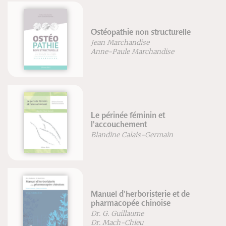
stéopathie non structurelle
Enquê
des 
ean Marchandise
nne-Paule Marchandise
Alexi
e périnée féminin et
Budo
'accouchement
Kenji
landine Calais-Germain
anuel d'herboristerie et de
harmacopée chinoise
Le Sa
r. G. Guillaume
Grego
r. Mach-Chieu