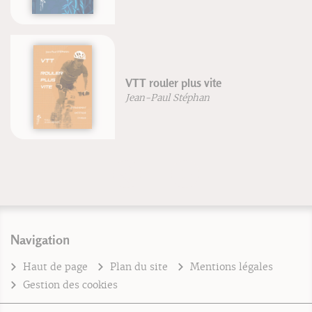
TT rouler plus vite
Chaus
ean-Paul Stéphan
Chris
Navigation
Haut de page
Plan du site
Mentions légales
Gestion des cookies