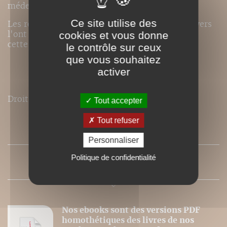
médecine-ball.
Ce site utilise des
Les résultats obtenus auprès de publics très divers
l'ont en effet convaincu de l'utilité de donner à
cookies et vous donne
cette discipline un nouvel élan.
le contrôle sur ceux
que vous souhaitez
activer
Droits de traduction disponibles pour ce titre.
Tout accepter
Tout refuser
SOMMAIRE
Personnaliser
Politique de confidentialité
PRESSE
Nos ebooks sont des versions PDF
homothétiques des livres de nos