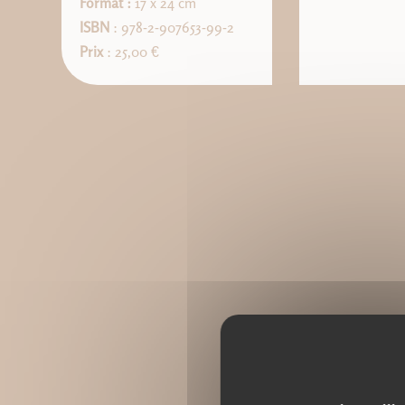
Format :
17 x 24 cm
ISBN
: 978-2-907653-99-2
Prix
: 25,00 €