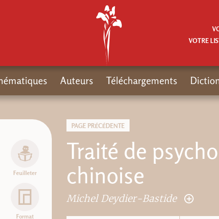
V
VOTRE LIS
hématiques
Auteurs
Téléchargements
Dictio
PAGE PRÉCÉDENTE
Traité de psycho
chinoise
Feuilleter
Michel Deydier-Bastide
Format