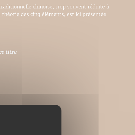
raditionnelle chinoise, trop souvent réduite à
théorie des cinq éléments, est ici présentée
e titre
.