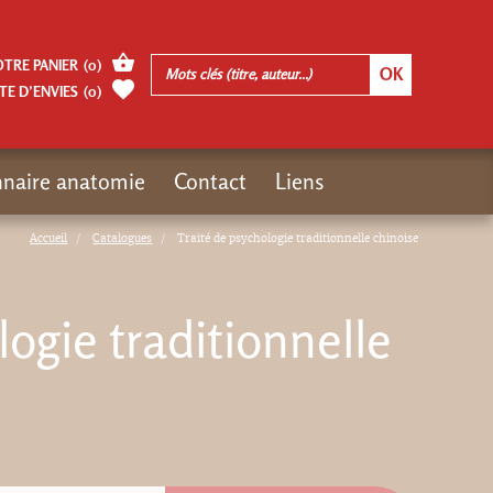
OTRE PANIER
(
0
)
TE D’ENVIES
(
0
)
nnaire anatomie
Contact
Liens
Accueil
Catalogues
Traité de psychologie traditionnelle chinoise
logie traditionnelle