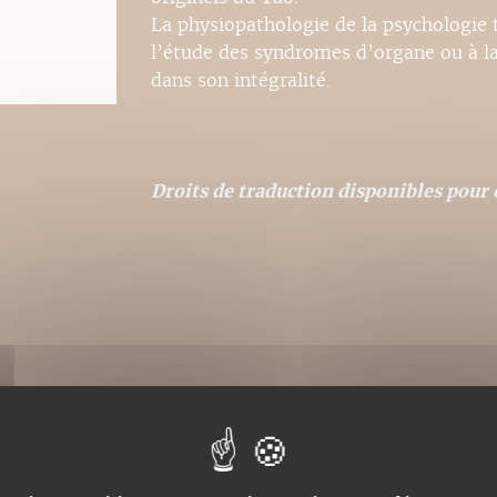
La physiopathologie de la psychologie t
l’étude des syndromes d’organe ou à la 
dans son intégralité.
Droits de traduction disponibles pour c