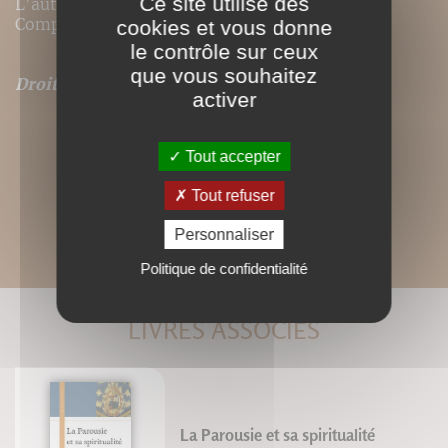
Ce site utilise des
L'auteur est né en 1923, est entré dans la
Compagnie de Jésus en 1947.
cookies et vous donne
le contrôle sur ceux
que vous souhaitez
Droits de traduction disponibles pour ce titre
.
activer
Tout accepter
Tout refuser
Personnaliser
Politique de confidentialité
LIVRES ASSOCIÉS
La Parousie et sa spiritualité