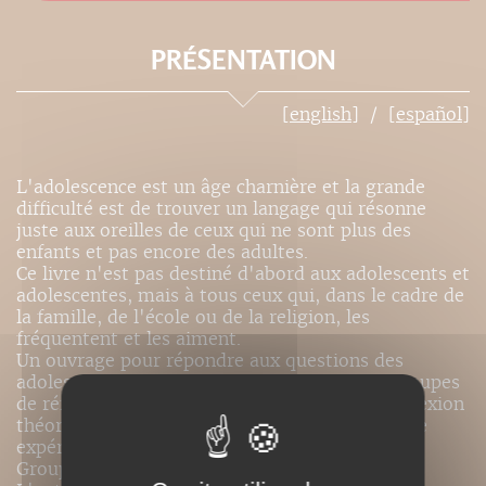
PRÉSENTATION
[english]
[español]
L'adolescence est un âge charnière et la grande
difficulté est de trouver un langage qui résonne
juste aux oreilles de ceux qui ne sont plus des
enfants et pas encore des adultes.
Ce livre n'est pas destiné d'abord aux adolescents et
adolescentes, mais à tous ceux qui, dans le cadre de
la famille, de l'école ou de la religion, les
fréquentent et les aiment.
Un ouvrage pour répondre aux questions des
adolescents. Un guide pour la conduite des groupes
de réflexion. Ce n'est pas un livre né d'une réflexion
théorique, mais d'une expérience, d'une longue
expérience - plus de 35 années - au sein des
Groupes de Réflexion.