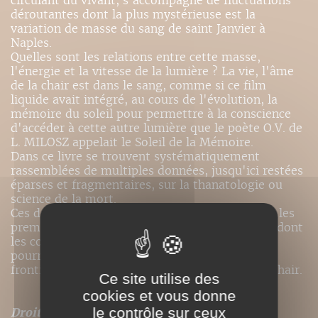
circulant du vivant, s'accompagne de fluctuations
déroutantes dont la plus mystérieuse est la
variation de masse du sang de saint Janvier à
Naples.
Quelles sont les relations entre cette masse,
l'énergie et la vitesse de la lumière ? La vie, l'âme
de la chair est dans le sang, comme si ce film
liquide avait intégré, au cours de l'évolution, la
mémoire du soleil pour permettre à la conscience
d'accéder à cette autre lumière que le poète O.V. de
L. MILOSZ appelait le Soleil de la Mémoire.
Dans ce livre se trouvent systématiquement
rassemblées de multiples données, jusqu'ici restées
éparses et fragmentaires, sur la thanatologie ou
science de la mort.
Ces données convergent au point de constituer les
premiers éléments d'une hypothèse cohérente dont
les conséquences expérimentales possibles
pourraient, un jour, nous amener jusqu'aux
frontières biologiques de la résurrection de la chair.
Ce site utilise des
cookies et vous donne
le contrôle sur ceux
Droits de traduction disponibles pour ce titre
.