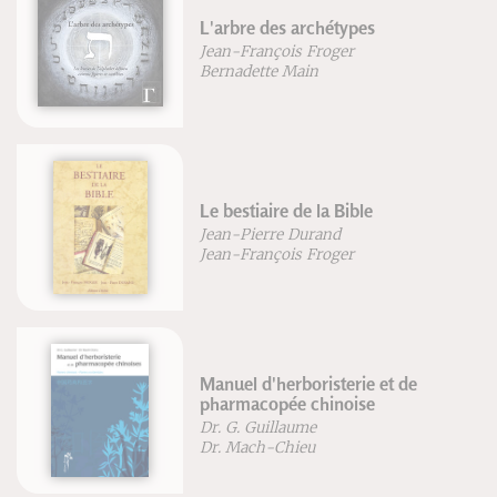
L'arbre des archétypes
La
Jean-François Froger
Mi
Bernadette Main
Le bestiaire de la Bible
La
Jean-Pierre Durand
Fr
Jean-François Froger
Manuel d'herboristerie et de
VT
pharmacopée chinoise
Br
Dr. G. Guillaume
Le
Dr. Mach-Chieu