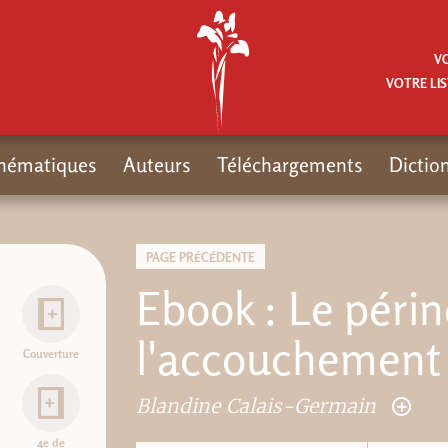
V
VOTRE LIS
hématiques
Auteurs
Téléchargements
Dictio
PAGE PRÉCÉDENTE
Ebook : Le périn
l'accouchement
Couverture
Blandine Calais-Germain
4e de