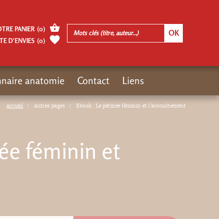
OTRE PANIER
(
0
)
TE D’ENVIES
(
0
)
nnaire anatomie
Contact
Liens
Accueil
Autres pages
Ebook : Le périnée féminin et l'accouchement
ée féminin et