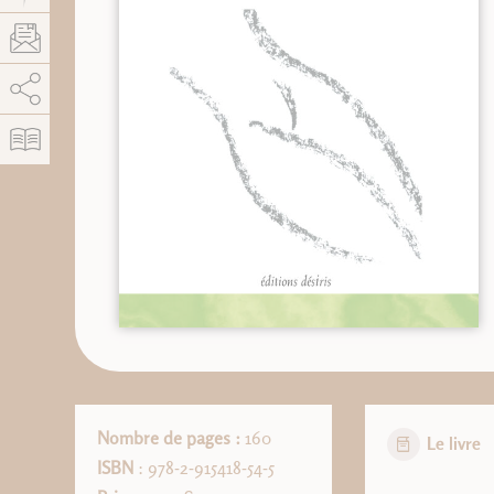
AddThis est désactivé.
Autoriser
Nombre de pages :
160
Le livre
ISBN
: 978-2-915418-54-5