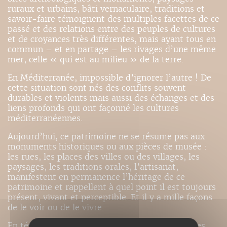
ruraux et urbains, bâti vernaculaire, traditions et
savoir-faire témoignent des multiples facettes de ce
passé et des relations entre des peuples de cultures
et de croyances très différentes, mais ayant tous en
commun – et en partage – les rivages d’une même
mer, celle « qui est au milieu » de la terre.
En Méditerranée, impossible d’ignorer l’autre ! De
cette situation sont nés des conflits souvent
durables et violents mais aussi des échanges et des
liens profonds qui ont façonné les cultures
méditerranéennes.
Aujourd’hui, ce patrimoine ne se résume pas aux
monuments historiques ou aux pièces de musée :
les rues, les places des villes ou des villages, les
paysages, les traditions orales, l’artisanat,
manifestent en permanence l’héritage de ce
patrimoine et rappellent à quel point il est toujours
présent, vivant et perceptible. Et il y a mille façons
de le voir ou de le vivre.
En témoigne cet ouvrage : nourri de nombreuses