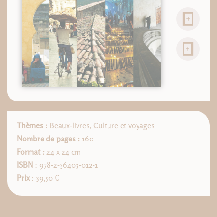
Thèmes :
Beaux-livres
,
Culture et voyages
Nombre de pages :
160
Format :
24 x 24 cm
ISBN
: 978-2-36403-012-1
Prix
: 39,50 €