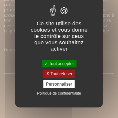
contributions de photographes amateurs et
professionnels du Bassin méditerranéen,
Regards
croisés - Patrimoine vivant en Méditerranée
donne à
voir, sous différents angles, la chatoyante diversité
Ce site utilise des
de cet héritage, tout en nous questionnant sur sa
cookies et vous donne
fragilité et sa place dans la société contemporaine.
le contrôle sur ceux
que vous souhaitez
activer
Ouvrage en français-anglais-arabe
Tout accepter
SOMMAIRE
Tout refuser
Personnaliser
Politique de confidentialité