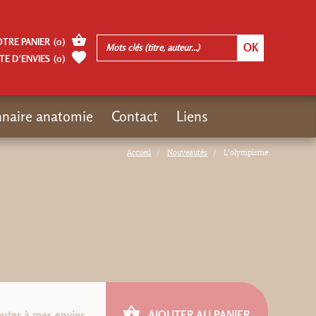
OTRE PANIER
(
0
)
TE D’ENVIES
(
0
)
nnaire anatomie
Contact
Liens
Accueil
Nouveautés
L'olympisme
outer à mes envies
AJOUTER AU PANIER