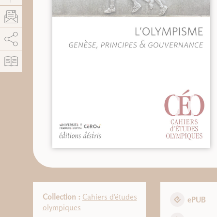
AddThis est désactivé.
Autoriser
Collection :
Cahiers d'études
ePUB
olympiques