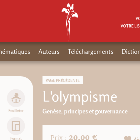
V
VOTRE LIS
hématiques
Auteurs
Téléchargements
Dictio
PAGE PRÉCÉDENTE
L'olympisme
Genèse, principes et gouvernance
Feuilleter
20,00 €
Prix :
Format
Aj