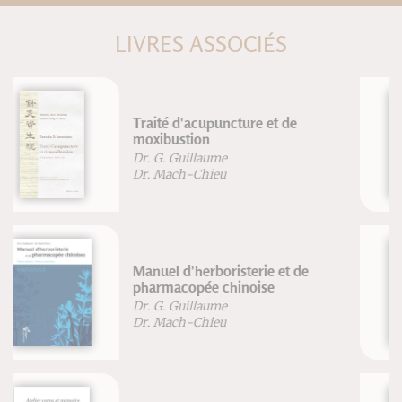
LIVRES ASSOCIÉS
Anatomie pour la voix - Nouvelle
édition
Blandine Calais-Germain
François Germain
L'eau et ses secrets
Michael Gienger
Josef Zerluth