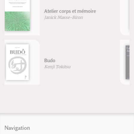
Traité de psychologie
traditionnelle chinoise
Michel Deydier-Bastide
Le Sabre japonais
Gregory Irvine
Navigation