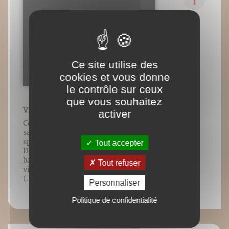
Ce site utilise des
cookies et vous donne
le contrôle sur ceux
que vous souhaitez
Vidéo n°12 : Salutation
activer
Contenu vidéo lié à l’ouvrage Améliorer
sa posture du quotidien à la pratique
sportive, Frédéric Brigaud, Éditions
Tout accepter
DésIris. [Cliccando sulla destra della
barra di controllo presente in ogni
Tout refuser
video, si aprirà un menu per scegliere la
(...)
Personnaliser
Politique de confidentialité