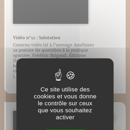
Vidéo n°12 : Salutation
Contenu vidéo lié à l’ouvrage Améliorer
sa posture du quotidien à la pratique
sportive, Frédéric Brigaud, Éditions
DésIris. [Cliccando sulla destra della
barra di controllo presente in ogni
video, si aprirà un menu per scegliere la
(...)
Ce site utilise des
cookies et vous donne
le contrôle sur ceux
que vous souhaitez
activer