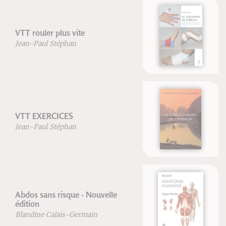
Le strapping de terrain
Stéphane Morin
Les cinq saisons de l'énergie
Isabelle Laading
Atlas d'Anatomie Humaine
Vigué-Martin