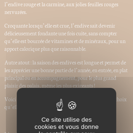
l’endive rouge et la carmine, aux jolies feuilles rouges
nervurées.
Croquante lorsqu’elle est crue, l’endive sait devenir
délicieusement fondante une fois cuite, sans compter
qu’elle est bourrée de vitamines et de minéraux, pour un
apport calorique plus que raisonnable.
Autre atout : la saison des endives est longue et permet de
les apprécier une bonne partie de l’année, en entrée, en plat
principal ou en accompagnement, pour le plus grand
plaisir des palais, même les plus exigeants !
Voici donc l’ouvrage qui rend à l’endive la place de choix
qu’elle mérite en cuisine !
Ce site utilise des
cookies et vous donne