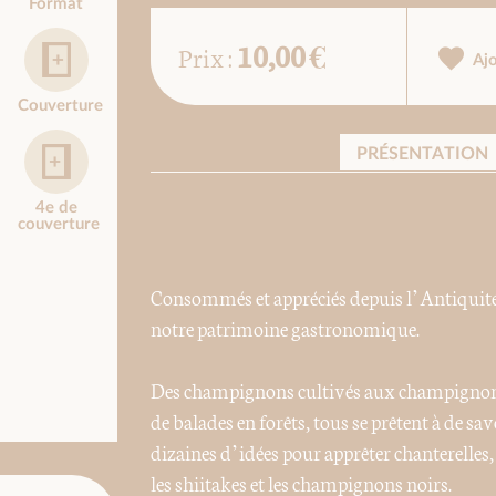
Format
10,00 €
Prix :
Aj
Couverture
PRÉSENTATION
4e de
couverture
Consommés et appréciés depuis l’Antiquité
notre patrimoine gastronomique.
Des champignons cultivés aux champignons
de balades en forêts, tous se prêtent à de sa
dizaines d’idées pour apprêter chanterelles,
les shiitakes et les champignons noirs.