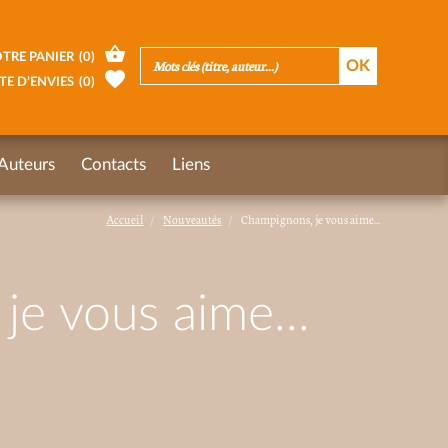
TRE PANIER
(
0
)
TE D’ENVIES
(
0
)
Auteurs
Contacts
Liens
Accueil
Nouveautés
Champignons, je vous aime...
e vous aime...