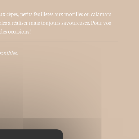
x cèpes, petits feuilletés aux morilles ou calamars
es à réaliser mais toujours savoureuses. Pour vos
des occasions !
ponibles.