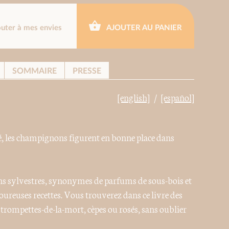
outer à mes envies
AJOUTER AU PANIER
SOMMAIRE
PRESSE
[english]
[español]
, les champignons figurent en bonne place dans
 sylvestres, synonymes de parfums de sous-bois et
voureuses recettes. Vous trouverez dans ce livre des
 trompettes-de-la-mort, cèpes ou rosés, sans oublier