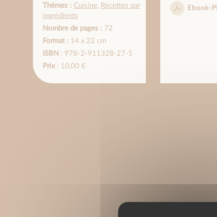
Thèmes :
Cuisine
,
Recettes par
Ebook-P
ingrédients
Nombre de pages :
72
Format :
14 x 22 cm
ISBN
: 978-2-911328-27-5
Prix
: 10,00 €