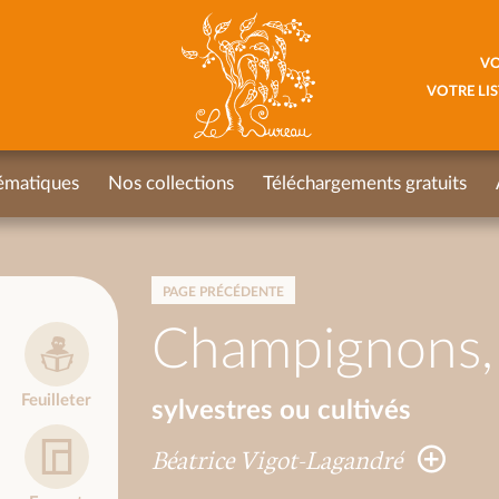
VO
VOTRE LIS
ématiques
Nos collections
Téléchargements gratuits
PAGE PRÉCÉDENTE
Champignons, j
Feuilleter
sylvestres ou cultivés
Béatrice Vigot-Lagandré