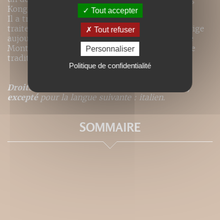
Kong.
Tout accepter
Il a travaillé pendant plusieurs années sur le
traitement de la douleur par acupuncture et dirige
Tout refuser
aujourd’hui le Collège de médecine orientale de
Montpellier, où il exerce également la médecine
Personnaliser
traditionnelle chinoise.
Politique de confidentialité
Droits de traduction disponibles pour ce titre,
excepté
pour la langue suivante : italien.
SOMMAIRE