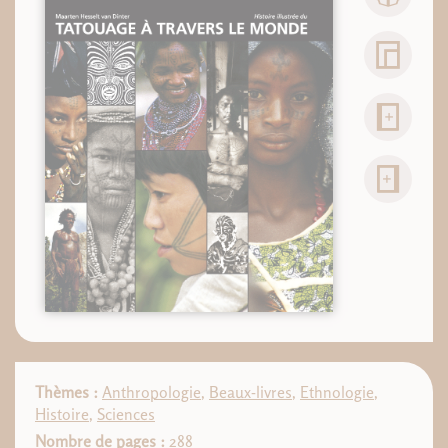
Thèmes :
Anthropologie
,
Beaux-livres
,
Ethnologie
,
Histoire
,
Sciences
Nombre de pages :
288