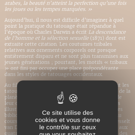
arabes, la beauté n’atteint la perfection qu’une fois
les joues ou les tempes marquées. »
Aujourd’hui, il nous est difficile d’imaginer à quel
point la pratique du tatouage était répandue à
l’époque où Charles Darwin a écrit
La descendance
de l’homme et la sélection sexuelle
(1871) dont est
extraite cette citation. Les coutumes tribales
relatives aux ornements corporels ont presque
entièrement disparu et ne sont plus transmises aux
jeunes générations ; pourtant, les motifs « tribaux
» ont fini par occuper une place prépondérante
dans les styles de tatouages occidentaux.
Au fil des chapitres, l’auteur aborde longuement les
tatouages des différentes zones géographiques de la
planète et les sources d’inspiration à l’origine de
leur création ; il les accompagne de nombreuses
illustrations, rares et inédites, dénichées dans les
Ce site utilise des
bibliothèques et les musées du monde entier. Au
cookies et vous donne
cours des huit années nécessaires à Maarten Hesselt
le contrôle sur ceux
van Dinter pour rédiger cet ouvrage, il voyagea aux
quatre coins du monde, visitant des archives et des
que vous souhaitez