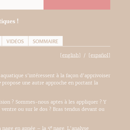
tiques !
VIDÉOS
SOMMAIRE
[english]
[español]
 aquatique s'intéressent à la façon d'apprivoiser
e
propose une autre approche en portant la
ulsion ? Sommes-nous aptes à les appliquer ? Y
e ventre ou sur le dos ? Bras tendus devant ou
e
a nage en apnée – la 5
nage. L'analyse