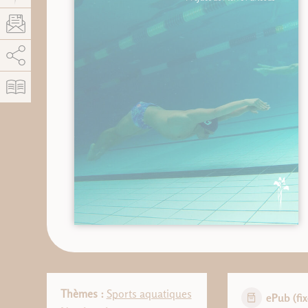
AddThis est désactivé.
Autoriser
Thèmes :
Sports aquatiques
ePub (fix