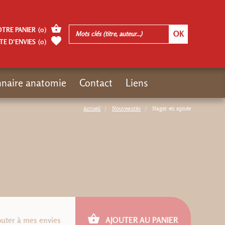
OTRE PANIER
(
0
)
TE D’ENVIES
(
0
)
nnaire anatomie
Contact
Liens
Accueil
Nouveautés
Nager en apnée
outer à mes envies
AJOUTER AU PANIER