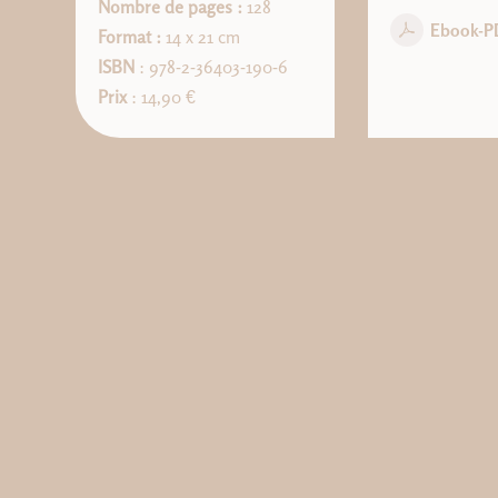
Nombre de pages :
128
Ebook-P
Format :
14 x 21 cm
ISBN
: 978-2-36403-190-6
Prix
: 14,90 €