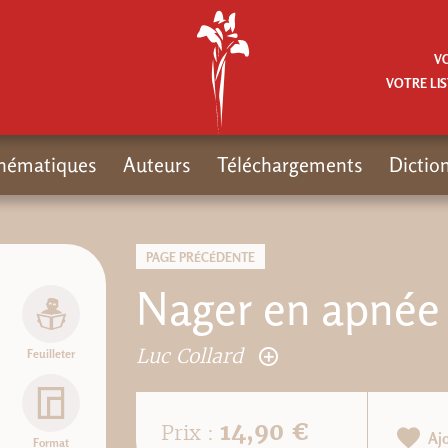
V
VOTRE LIS
hématiques
Auteurs
Téléchargements
Dictio
PAGE PRÉCÉDENTE
Nager en apnée
Luc Collard
Feuilleter
14,90 €
Prix :
Aj
Format