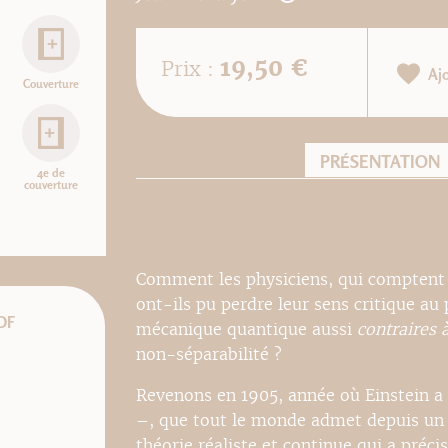
19,50 €
Prix :
Aj
Couverture
PRÉSENTATION
4e de
couverture
Comment les physiciens, qui comptent p
ont-ils pu perdre leur sens critique au
DF
mécanique quantique aussi
contraires 
non-séparabilité ?
Revenons en 1905, année où Einstein a
–, que tout le monde admet depuis un si
théorie réaliste et continue qui a précis