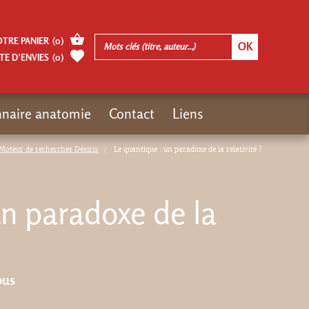
OTRE PANIER
(
0
)
TE D’ENVIES
(
0
)
nnaire anatomie
Contact
Liens
Moteur de recherches Désiris
Le quantique : un paradoxe de la relativité ?
un paradoxe de la
ous