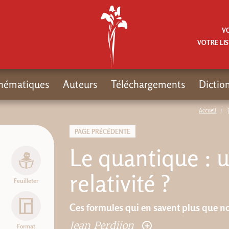
V
VOTRE LIS
hématiques
Auteurs
Téléchargements
Dictio
Accueil
PAGE PRÉCÉDENTE
Le quantique : 
relativité ?
Feuilleter
Ces formules qui en savent plus que n
Jean Perdijon
Format