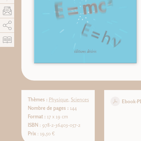
AddThis est désactivé.
Autoriser
Thèmes :
Physique
,
Sciences
Ebook-P
Nombre de pages :
144
Format :
17 x 19 cm
ISBN
: 978-2-36403-057-2
Prix
: 19,50 €