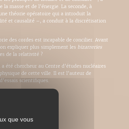
e la masse et de l’énergie. La seconde, à
ne théorie opératoire qui a introduit la
ité et causalité –, a conduit à la discrétisation
ie des cordes est incapable de concilier. Avant
-on expliquer plus simplement les
bizarreries
 de la relativité ?
n a été chercheur au Centre d’études nucléaires
hysique de cette ville. Il est l’auteur de
’essais scientifiques.
ceux que vous