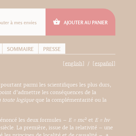
outer à mes envies
AJOUTER AU PANIER
SOMMAIRE
PRESSE
[english]
[español]
ourtant parmi les scientifiques les plus durs,
 point d’admettre les conséquences de la
à toute logique
que la complémentarité ou la
2
 énoncé les deux formules –
E = mc
et
E = hv
ècle. La première, issue de la relativité – une
é les principes de localité et de causalité –, a