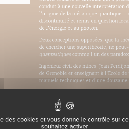
conduit à une nouvelle interprétation d
l’origine de la mécanique quantique – u
discontinuité et remis en question local
de l’énergie et au photon.
Deux conceptions opposées, que la théor
de chercher une superthéorie, ne peut
quantastiques
comme l’un des paradoxes
Ingénieur civil des mines, Jean Perdijo
de Grenoble et enseignant à l’École de p
manuels techniques et d’une douzaine d
ise des cookies et vous donne le contrôle sur 
souhaitez activer