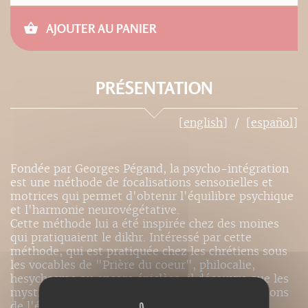
AJOUTER AU PANIER
PRÉSENTATION
[english]
[español]
Fondée par Georges Pégand, la psycho-intégration
est une méthode de focalisations sensorielles et
motrices qui permet d'obtenir l'équilibre psychique
et l'harmonie neurovégétative.
Cette méthode lui a été inspirée chez des moines
qui pratiquaient le dikhr. Intéressé par cette
méthode, qui est pratiquée chez les chrétiens sous
les vocables de "Prière du coeur", philocalie,
hesychasme ou encore épiclèse, il découvre que les
mystiques avaient réalisé les meilleures conditions
de l'équilibre nerveux dans et par la prière.