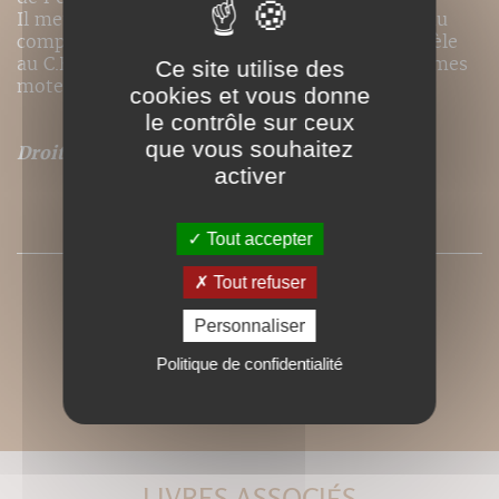
Il met au point un modèle neurocybernétique du
comportement humain et expérimente ce modèle
au C.H.U. de Bordeaux et dans un centre d'infirmes
Ce site utilise des
moteurs-cérébraux.
cookies et vous donne
le contrôle sur ceux
que vous souhaitez
Droits de traduction disponibles pour ce titre
.
activer
SOMMAIRE
Tout accepter
Tout refuser
Personnaliser
Politique de confidentialité
LIVRES ASSOCIÉS