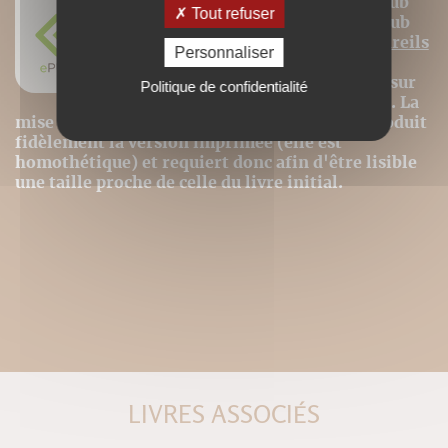
Attention. Cette version est un ePub
Tout refuser
fixe layed-out, c'est-à-dire un ePub
UNIQUEMENT
lisible sur des appareils
Personnaliser
dédiés type TABLETTE
(iPad et
appareils de ce format) ou encore sur
Politique de confidentialité
ordinateur et
NON sur les liseuses
. La
mise en page de cette version numérique reproduit
fidèlement la version imprimée (elle est
homothétique) et requiert donc afin d'être lisible
une taille proche de celle du livre initial.
LIVRES ASSOCIÉS