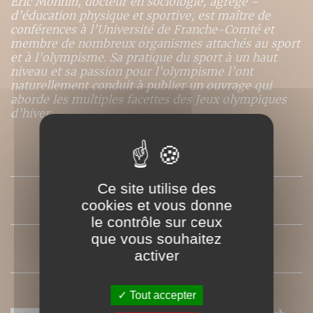
Éric Monnin, docteur en sociologie, agrégé ­
d’éducation physique et sportive, est maître de
conférences à l’Université de Franche-Comté et
membre de nombreux organismes attachés au sport
et à l’olympisme. Sa pratique du sport à un haut
niveau et sa passion pour l’olympisme l’ont
naturellement conduit à publier un ouvrage qui
aborde les multiples facettes des Jeux olympiques
d’hiver.
SOMMAIRE
Ce site utilise des
PRESSE
cookies et vous donne
le contrôle sur ceux
que vous souhaitez
COMPLÉMENT
activer
Tout accepter