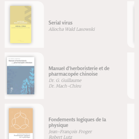
Le tatouage à travers le monde
Marteen Hesselt Van Dinther
L'herboristerie
Patrice De Bonneval
Zen simple assise
Philippe Coupey