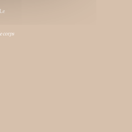
(Le
e corps