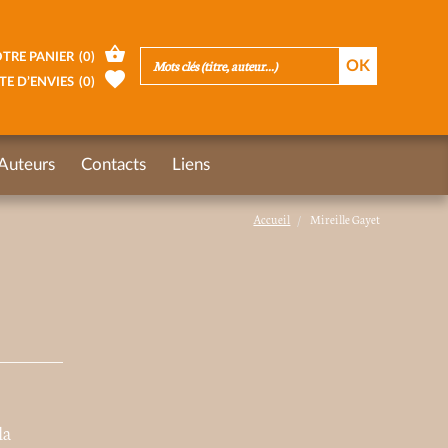
TRE PANIER
(
0
)
TE D’ENVIES
(
0
)
Auteurs
Contacts
Liens
Accueil
Mireille Gayet
la