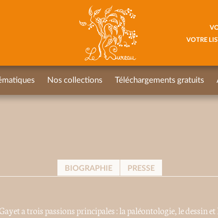
VO
VOTRE LIS
ématiques
Nos collections
Téléchargements gratuits
BIOGRAPHIE
PRESSE
Gayet a trois passions principales : la paléontologie, le dessin et 