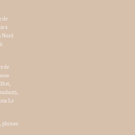
e de
ie à
u Nord
 à
re de
sons
3 et,
Gaudant),
ons Le
s, plumes