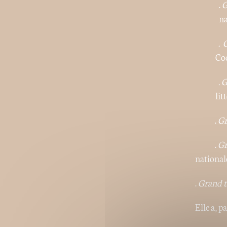
.
G
na
. G
Coo
. G
lit
.
Gr
.
Gr
nationale
.
Grand tr
Elle a, p