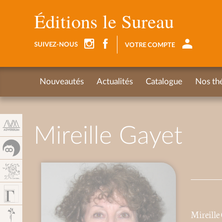
Panneau de gestion des cookies
Éditions le Sureau
SUIVEZ-NOUS
VOTRE COMPTE
Nouveautés
Actualités
Catalogue
Nos th
Mireille Gayet
Mireille 