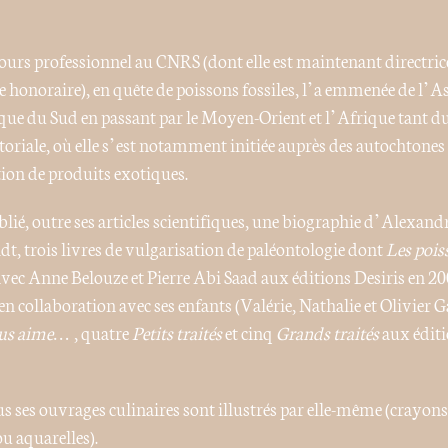
ours professionnel au CNRS (dont elle est maintenant directric
e honoraire), en quête de poissons fossiles, l’a emmenée de l’As
ue du Sud en passant par le Moyen-Orient et l’Afrique tant d
oriale, où elle s’est notamment initiée auprès des autochtones
tion de produits exotiques.
blié, outre ses articles scientifiques, une biographie d’Alexand
, trois livres de vulgarisation de paléontologie dont
Les pois
vec Anne Belouze et Pierre Abi Saad aux éditions Desiris en 200
en collaboration avec ses enfants (Valérie, Nathalie et Olivier 
ous aime…
, quatre
Petits traités
et cinq
Grands traités
aux éditi
s ses ouvrages culinaires sont illustrés par elle-même (crayon
ou aquarelles).