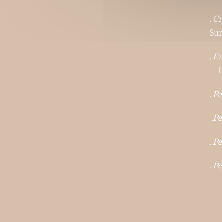
.
Cre
Sur
. E
– L
. Pe
.Pe
. Pe
. Pe