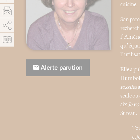
cuisine.
Son parc
AddThis est désactivé.
Autoriser
recherch
l’Amériq
qu’équat
l’utilisa
Alerte parution
Elle a pu
Humboldt
fossiles
a
seule ou 
six
Je v
Sureau.
Tou
et/