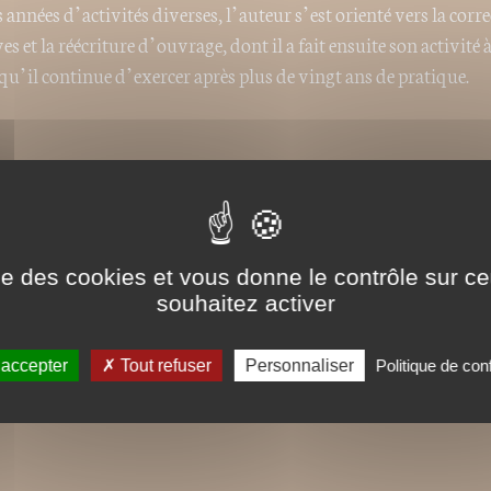
années d’activités diverses, l’auteur s’est orienté vers la corr
s et la réécriture d’ouvrage, dont il a fait ensuite son activité à
qu’il continue d’exercer après plus de vingt ans de pratique.
iliarité avec des auteurs, dans des domaines très différents, a 
n lui l’envie de prendre à son tour la plume et de tenter l’avent
un livre. Un concours de circonstances très particulières, qu’il
ui-ci, a finalement débouché sur ce
Petit traité de la noix
.
ise des cookies et vous donne le contrôle sur 
souhaitez activer
 accepter
Tout refuser
Personnaliser
Politique de conf