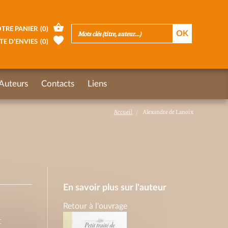
TRE PANIER
(
0
)
TE D’ENVIES
(
0
)
Auteurs
Contacts
Liens
Accueil
Alexandre de Lanoix
En savoir plus sur l'auteur
Retour à l'ouvrage
t