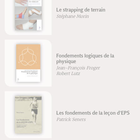
Pilates sans risque
Blandine Calais-Germain
Bertrand Raison
Le bestiaire de la Bible
Jean-Pierre Durand
Jean-François Froger
La structure cachée du réel
S
Jean-François Froger
Robert Lutz